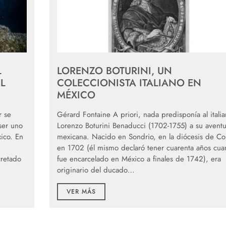
L
LORENZO BOTURINI, UN
L
COLECCIONISTA ITALIANO EN
MÉXICO
r se
Gérard Fontaine A priori, nada predisponía al itali
 ser uno
Lorenzo Boturini Benaducci (1702-1755) a su aventu
ico. En
mexicana. Nacido en Sondrio, en la diócesis de C
en 1702 (él mismo declaró tener cuarenta años cu
retado
fue encarcelado en México a finales de 1742), era
originario del ducado…
VER MÁS