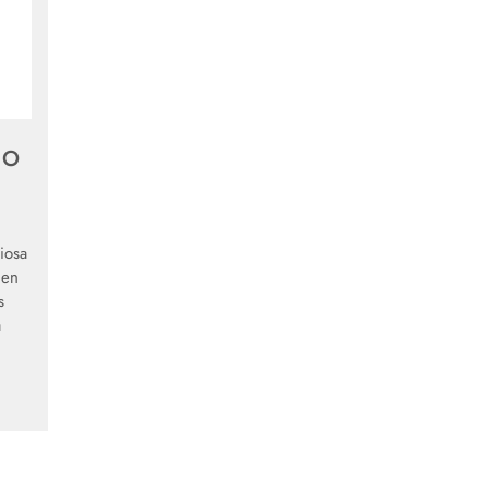
IO
iosa
 en
s
a