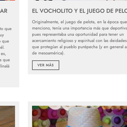
LAR
EL VOCHOLITO Y EL JUEGO DE PEL
Originalmente, el juego de pelota, en la época que
menciono, tenía una importancia más que deportiva
ito que
pues representaba una oportunidad para tener un
muy
acercamiento religioso y espiritual con las deidades
o que
que protegían al pueblo purépecha (y en general a
él.
de mesoamérica).
 es,
os que
VER MÁS
inalá