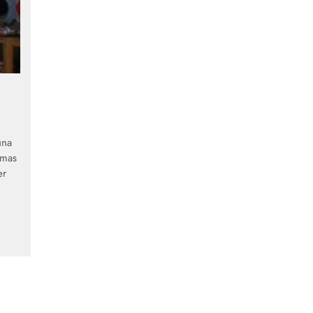
una
smas
er