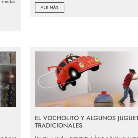
s rondas
VER MÁS
EL VOCHOLITO Y ALGUNOS JUGUE
TRADICIONALES
 se hayan
Les voy a contar brevemente de qué trata cada un