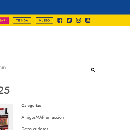
NAR
TIENDA
MUSEO
CTO
25
Categorías
AmigosMAP en acción
Datos curiosos