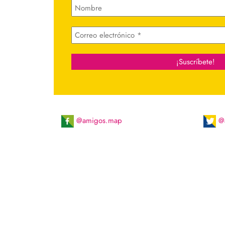
@amigos.map
@a