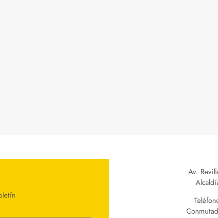
Av. Revil
Alcald
letín
Teléfon
Conmutad