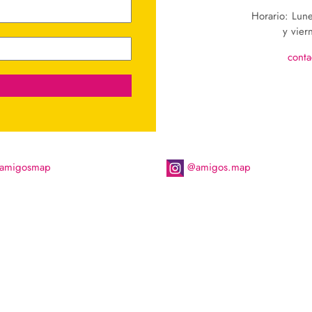
Horario: Lun
y vier
cont
migosmap
@amigos.map