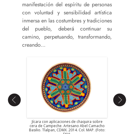
manifestación del espíritu de personas
con voluntad y sensibilidad artística
inmersa en las costumbres y tradiciones
del pueblo, deberá continuar su
camino, perpetuando, transformando,
creando…
oles
. Tabla
Jícara con aplicaciones de chaquira sobre
Paraís
e madera.
cera de Campeche. Artesano Abel Camacho
policrom
lisco. Col.
Basilio. Tlalpan, CDMX. 2014. Col. MAP. (Foto:
López. P