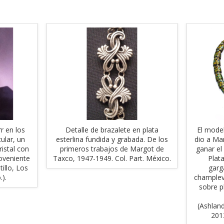
r en los
Detalle de brazalete en plata
El model
ular, un
esterlina fundida y grabada. De los
dio a Ma
istal con
primeros trabajos de Margot de
ganar el
oveniente
Taxco, 1947-1949. Col. Part. México.
Plat
tillo, Los
garg
.).
champlev
sobre p
(Ashland
2013