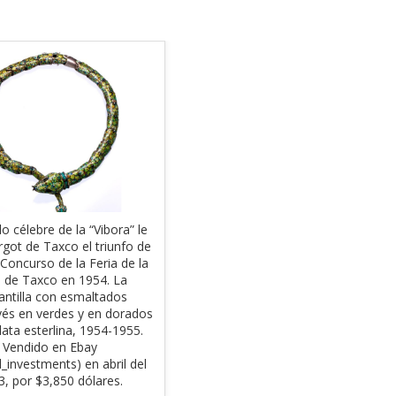
o célebre de la “Vibora” le
Margot Van Voorhies Carr en los
rgot de Taxco el triunfo de
años 50, usaba, en particular, un
 Concurso de la Feria de la
broche y unos aretes de cristal co
a de Taxco en 1954. La
una piedra opalescente provenient
antilla con esmaltados
de su taller. (Foto: Lily Castillo, Los
és en verdes y en dorados
Castillo, Taxco, Gro.).
lata esterlina, 1954-1955.
Vendido en Ebay
_investments) en abril del
, por $3,850 dólares.