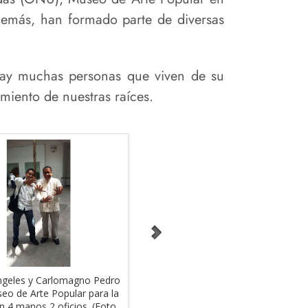
emás, han formado parte de diversas
 hay muchas personas que viven de su
imiento de nuestras raíces.
ngeles y Carlomagno Pedro
Jacobo y María Ángeles. (Foto_
eo de Arte Popular para la
Jacobo y María Ángeles)
n 4 manos 2 oficios. (Foto_