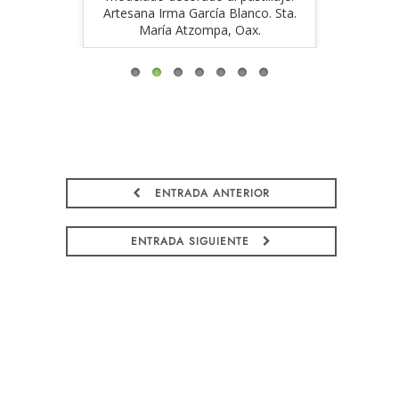
pa, Oax.
Artesana Irma García Blanco. Sta.
Artesan
María Atzompa, Oax.
M
ENTRADA ANTERIOR
ENTRADA SIGUIENTE