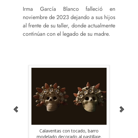
Irma García Blanco falleció en
noviembre de 2023 dejando a sus hijos
al frente de su taller, donde actualmente
continúan con el legado de su madre.
ado al
Calaveritas con tocado, barro
Virge
a García
modelado decorado al pastillaje.
modelad