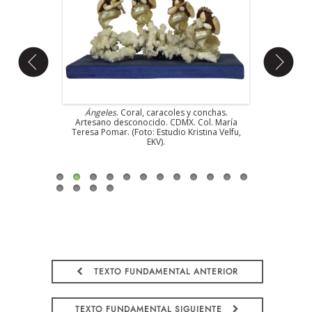
litla, Gro.
Ángeles
. Coral, caracoles y conchas.
Calaca de 
do Sánchez.
Artesano desconocido. CDMX. Col. María
Talla en 
AP. (Foto:
Teresa Pomar. (Foto: Estudio Kristina Velfu,
Nezahualcóy
EKV).
Herman
TEXTO FUNDAMENTAL ANTERIOR
TEXTO FUNDAMENTAL SIGUIENTE