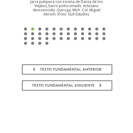
cuerno
Jarra pulquera con escena de Danza de los
Plaza de toros
ase de
Viejitos, barro policromado. Artesano
pino para el a
 Antonio
desconocido. Quiroga, Mich. Col. Miguel
Ramos Medrano.
a Pomar.
Abruch. (Foto: GLR Estudio).
Jal. Col. Jua
V).
TEXTO FUNDAMENTAL ANTERIOR
TEXTO FUNDAMENTAL SIGUIENTE