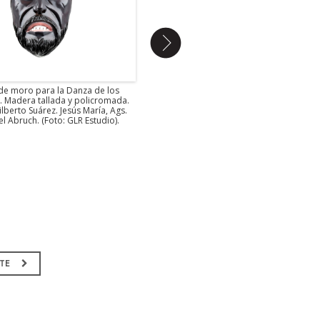
de moro para la Danza de los
Calaca del comendador
. Madera tallada
. Madera tallada y policromada.
Artesano desconocido. Aguascalientes. C
lberto Suárez. Jesús María, Ags.
Miguel Abruch. (Foto: GLR Estudio).
el Abruch. (Foto: GLR Estudio).
NTE