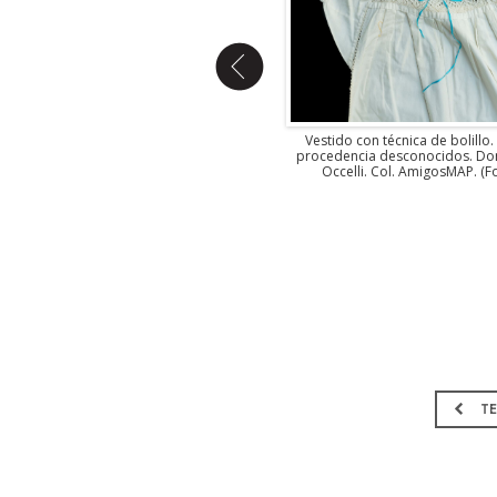
Vestido con deshilados. Artesano
Vestido con técnica de bolillo.
desconocidos. Aguascalientes. Donante
procedencia desconocidos. Don
Cecilia Occelli. Col. AmigosMAP. (Foto:
Occelli. Col. AmigosMAP. (Fo
Estudio Kristina Velfu, EKV).
TE