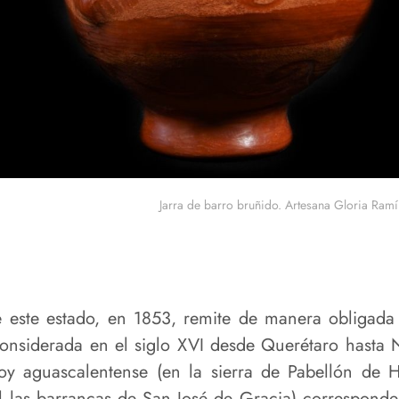
Jarra de barro bruñido. Artesana Gloria Ramíre
de este estado, en 1853, remite de manera obligada
onsiderada en el siglo XVI desde Querétaro hasta 
hoy aguascalentense (en la sierra de Pabellón de 
l las barrancas de San José de Gracia) corresponde