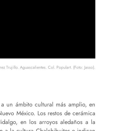
z Trujillo. Aguascalientes. Col. Populart. (Foto: Jasso).
 a un ámbito cultural más amplio, en
Nuevo México. Los restos de cerámica
Hidalgo, en los arroyos aledaños a la
n a la cultura Chalchihuites e indican