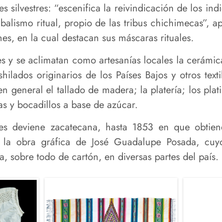
s silvestres: “escenifica la reivindicación de los in
balismo ritual, propio de las tribus chichimecas”, a
es, en la cual destacan sus máscaras rituales.
s y se aclimatan como artesanías locales la cerámi
hilados originarios de los Países Bajos y otros texti
en general el tallado de madera; la platería; los plat
las y bocadillos a base de azúcar.
tes deviene zacatecana, hasta 1853 en que obtie
to la obra gráfica de José Guadalupe Posada, cu
a, sobre todo de cartón, en diversas partes del país.