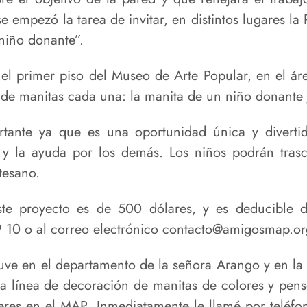
se empezó la tarea de invitar, en distintos lugares l
niño donante”.
el primer piso del Museo de Arte Popular, en el áre
e manitas cada una: la manita de un niño donante j
tante ya que es una oportunidad única y divert
pía y la ayuda por los demás. Los niños podrán tra
tesano.
ste proyecto es de 500 dólares, y es deducible 
9 10 o al correo electrónico contacto@amigosmap.o
ve en el departamento de la señora Arango y en la
una línea de decoración de manitas de colores y pen
leres en el MAP. Inmediatamente le llamé por teléfo