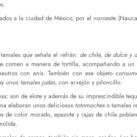
s.
ados a la ciudad de México, por el noroeste (Naucal
tamales que señala el refrán:
de chile, de dulce y
 se comen a manera de tortilla, acompañando a un
neutros con anís. También con ese objeto consumen
Hay unos
tamales judas,
con arvejón y piloncillo.
asa;
son de elote y además de su imprescindible tequ
na elaboran unos deliciosos
totomoches
o tamales re
des de color morado, epazote y rajas de chile pobla
molida.