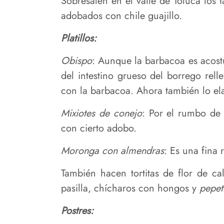
Sobresalen en el valle de Toluca los 
adobados con chile guajillo.
Platillos:
Obispo
: Aunque la barbacoa es acost
del intestino grueso del borrego rel
con la barbacoa. Ahora también lo ela
Mixiotes de conejo
: Por el rumbo de
con cierto adobo.
Moronga con almendras
: Es una fina
También hacen tortitas de flor de c
pasilla, chícharos con hongos y
pepet
Postres: