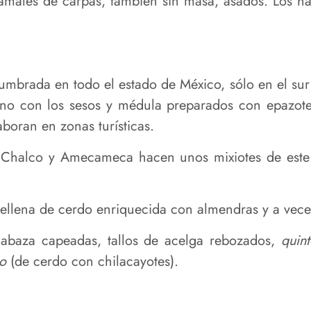
tamales de carpas, también sin masa, asados. Los h
umbrada en todo el estado de México, sólo en el sur
leno con los sesos y médula preparados con epazote
boran en zonas turísticas.
 Chalco y Amecameca hacen unos mixiotes de este 
 rellena de cerdo enriquecida con almendras y a vec
alabaza capeadas, tallos de acelga rebozados,
quint
o
(de cerdo con chilacayotes).