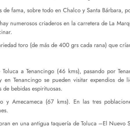
os de fama, sobre todo en Chalco y Santa Bárbara, 
y hay numerosos criaderos en la carretera de La Mar
inar.
ariedad toro (de más de 400 grs cada rana) que cría
e Toluca a Tenancingo (46 kms), pasando por Tenan
y en Tenancingo se pueden visitar expendios de l
de bebidas espirituosas.
co y Amecameca (67 kms). En las tres poblacion
nes.
oran en una antigua taquería de Toluca –El Nuevo S