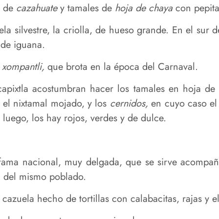
s de
cazahuate
y tamales de
hoja de chaya
con pepita
la silvestre, la criolla, de hueso grande. En el sur 
de iguana.
e
xompantli,
que brota en la época del Carnaval.
ecapixtla acostumbran hacer los tamales en hoja d
 el nixtamal mojado, y los
cernidos,
en cuyo caso el 
luego, los hay rojos, verdes y de dulce.
 fama nacional, muy delgada, que se sirve acompañ
a del mismo poblado.
azuela hecho de tortillas con calabacitas, rajas y el