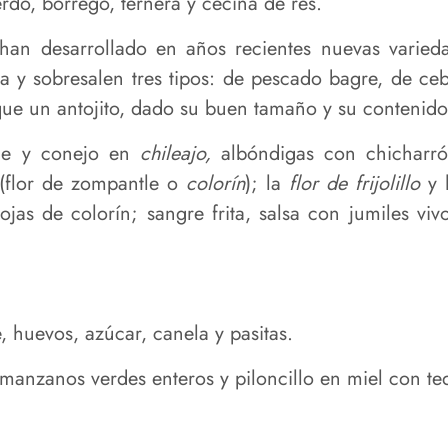
do, borrego, ternera y cecina de res.
han desarrollado en años recientes nuevas varieda
a y sobresalen tres tipos: de pescado bagre, de ceb
que un antojito, dado su buen tamaño y su contenido
e y conejo en
chileajo,
albóndigas con chicharrón
(flor de zompantle o
colorín
); la
flor de frijolillo
y l
jas de colorín; sangre frita, salsa con jumiles v
 huevos, azúcar, canela y pasitas.
 manzanos verdes enteros y piloncillo en miel con t