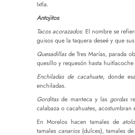
Ixtla.
Antojitos
:
Tacos acorazados
: El nombre se refie
guisos que la taquera deseé y que sus c
Quesadillas
de Tres Marías, parada ob
quesillo y requesón hasta huitlacoche 
Enchiladas de cacahuate
, donde esa
enchiladas.
Gorditas
de manteca y las
gordas
r
calabaza o cacahuates, acostumbran e
En Morelos hacen tamales de
atol
tamales
canarios
(dulces), tamales d