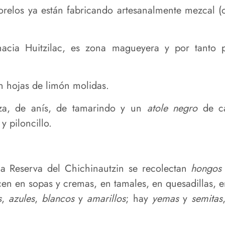
orelos ya están fabricando artesanalmente mezcal (o
 hacia Huitzilac, es zona magueyera y por tant
 hojas de limón molidas.
za, de anís, de tamarindo y un
atole
negro
de ca
y piloncillo.
 la Reserva del Chichinautzin se recolectan
hongos
cen en sopas y cremas, en tamales, en quesadillas, e
s
,
azules
,
blancos
y
amarillos
; hay
yemas
y
semitas