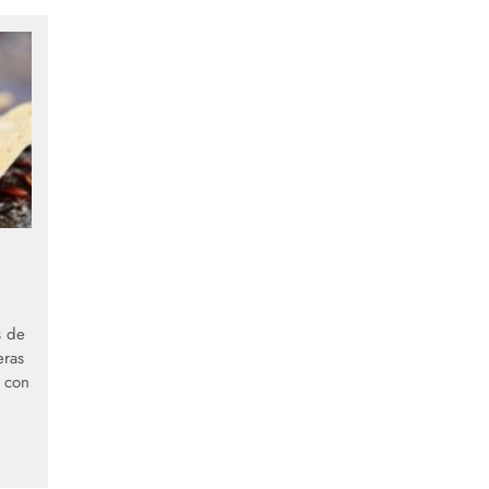
s de
eras
n con