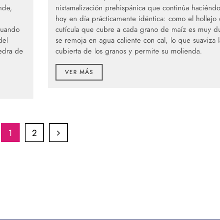
nde,
nixtamalización prehispánica que continúa haciénd
hoy en día prácticamente idéntica: como el hollejo 
cuando
cutícula que cubre a cada grano de maíz es muy d
del
se remoja en agua caliente con cal, lo que suaviza l
iedra de
cubierta de los granos y permite su molienda.
VER MÁS
1
2