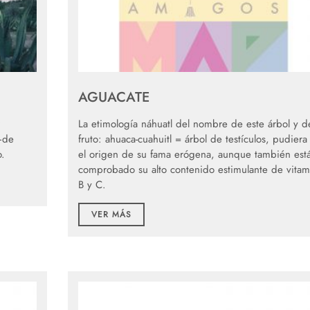
AGUACATE
La etimología náhuatl del nombre de este árbol y d
–de
fruto: ahuaca-cuahuitl = árbol de testículos, pudiera
o.
el origen de su fama erógena, aunque también est
comprobado su alto contenido estimulante de vitam
B y C.
VER MÁS