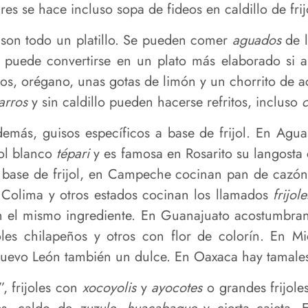
es se hace incluso sopa de fideos en caldillo de frij
os son todo un platillo. Se pueden comer
aguados
de l
a puede convertirse en un plato más elaborado si 
dos, orégano, unas gotas de limón y un chorrito de a
arros
y sin caldillo pueden hacerse refritos, incluso
c
demás, guisos específicos a base de frijol. En Agua
jol blanco
tépari
y es famosa en Rosarito su langosta c
 base de frijol, en Campeche cocinan pan de cazón,
Colima y otros estados cocinan los llamados
frijol
el mismo ingrediente. En Guanajuato acostumbran ch
oles chilapeños y otros con flor de colorín. En M
uevo León también un dulce. En Oaxaca hay tamales
, frijoles con
xocoyolis
y
ayocotes
o grandes frijole