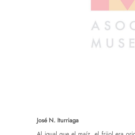
José N. Iturriaga
Al igual que el maíz, el frijol era 