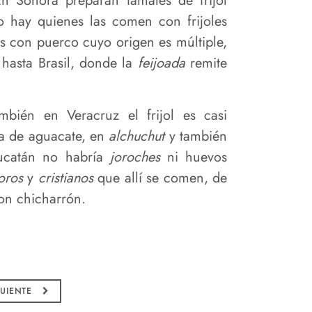
En Sonora preparan tamales de frijol
llo hay quienes las comen con frijoles
les con puerco cuyo origen es múltiple,
hasta Brasil, donde la
feijoada
remite
mbién en Veracruz el frijol es casi
ja de aguacate, en
alchuchut
y también
ucatán no habría
joroches
ni huevos
oros
y
cristianos
que allí se comen, de
n chicharrón.
GUIENTE