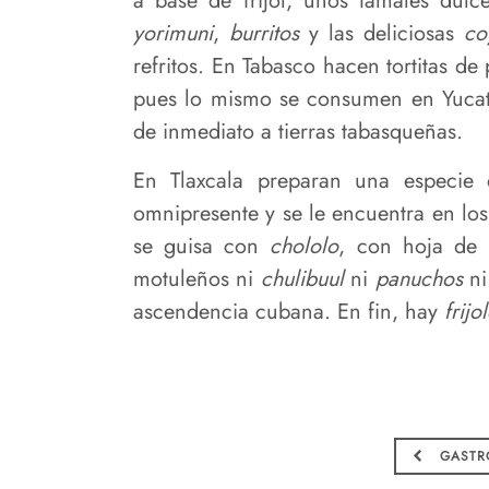
a base de frijol, unos tamales dul
yorimuni
,
burritos
y las deliciosas
co
refritos. En Tabasco hacen tortitas de
pues lo mismo se consumen en Yucatán
de inmediato a tierras tabasqueñas.
En Tlaxcala preparan una especie 
omnipresente y se le encuentra en lo
se guisa con
chololo
, con hoja de
motuleños ni
chulibuul
ni
panuchos
n
ascendencia cubana. En fin, hay
frij
GASTRO