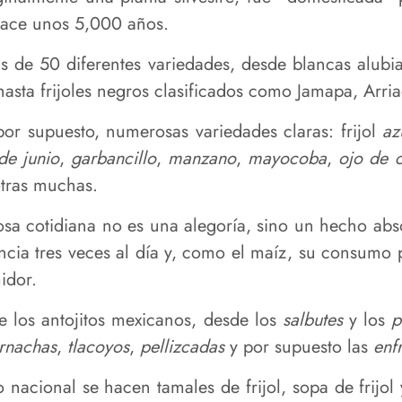
 hace unos 5,000 años.
 de 50 diferentes variedades, desde blancas alubia
hasta frijoles negros clasificados como Jamapa, Arri
or supuesto, numerosas variedades claras: frijol
az
 de junio
,
garbancillo
,
manzano
,
mayocoba
,
ojo de 
otras muchas.
nosa cotidiana no es una alegoría, sino un hecho ab
encia tres veces al día y, como el maíz, su consumo
idor.
de los antojitos mexicanos, desde los
salbutes
y los
p
rnachas
,
tlacoyos
,
pellizcadas
y por supuesto las
enf
o nacional se hacen tamales de frijol, sopa de frijol