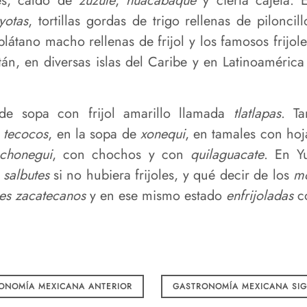
ces, caldo de
zuzule
,
huacabaque
y cierta cajeta. 
yotas
, tortillas gordas de trigo rellenas de pilonci
 plátano macho rellenas de frijol y los famosos frijo
, en diversas islas del Caribe y en Latinoamérica 
de sopa con frijol amarillo llamada
tlatlapas
. Ta
s
tecocos
, en la sopa de
xonequi
, en tamales con ho
chonegui
, con chochos y con
quilaguacate
. En Y
i
salbutes
si no hubiera frijoles, y qué decir de los
m
oles zacatecanos
y en ese mismo estado
enfrijoladas
co
NOMÍA MEXICANA ANTERIOR
GASTRONOMÍA MEXICANA SI