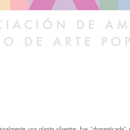
originalmente una planta silvestre; fue “domesticad