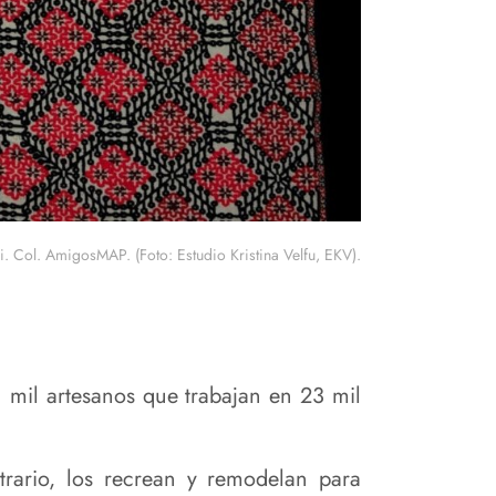
. Col. AmigosMAP. (Foto: Estudio Kristina Velfu, EKV).
n mil artesanos que trabajan en 23 mil
rario, los recrean y remodelan para