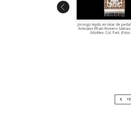
Carpeta de árbol de la vida bordado de
Jorongo tejido en telar de pedal 
nto fino sobre algodón. Artesano Juvenal
Artesano Efraín Romero Salinas.
Bernardino Gómez. Iztapalapa, EdoMex.
EdoMex. Col. Part. (Foto:
2010. Col. MAP. (Foto: EKV).
TE