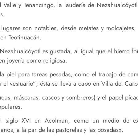
 Valle y Tenancingo, la laudería de Nezahualcóyotl
s.
 lugares son notables, desde metates y molcajetes,
 en Teotihuacán.
 Nezahualcóyotl es gustada, al igual que el hierro fo
 en joyería como religiosa.
r la piel para tareas pesadas, como el trabajo de cam
ara el vestuario”; ésta se lleva a cabo en Villa del C
das, máscaras, cascos y sombreros) y el papel pica
opulares.
 el siglo XVI en Acolman, como un medio de ex
canos, a la par de las pastorelas y las posadas».