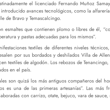
e atinadamente el licenciado Fernando Muñoz Samayo
 introducido avances tecnológicos, como la alfarerí
lle de Bravo y Temascalcingo.
con esmaltes que contienen plomo o libres de él, “
peratura y pastas adecuadas para los mismos”.
festaciones textiles de diferentes niveles técnicos
esalen por sus bordados y deshilados Villa de Allen
cen textiles de algodón. Los rebozos de Tenancingo,
dos en el país.
ales son quizá los más antiguos compañeros del ho
stos es una de las primeras artesanías”. Las más 
boradas con carrizo, otate, bejuco, vara de sauce, 