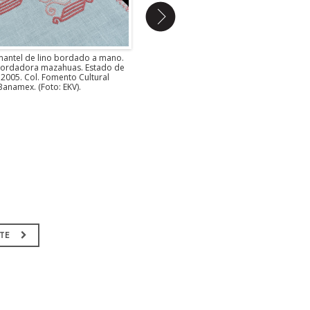
mantel de lino bordado a mano.
Rebozo tejido en telar de pedal. Artesa
Bordadora mazahuas. Estado de
Camelia Ramos. Malinalco, EdoMex. Tien
 2005. Col. Fomento Cultural
del MAP.
Banamex. (Foto: EKV).
NTE