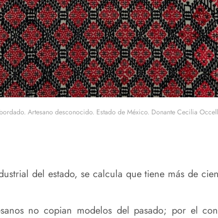
 bordado. Artesano desconocido. Estado de México. Donante Cecilia Occelli
ustrial del estado, se calcula que tiene más de cie
esanos no copian modelos del pasado; por el cont