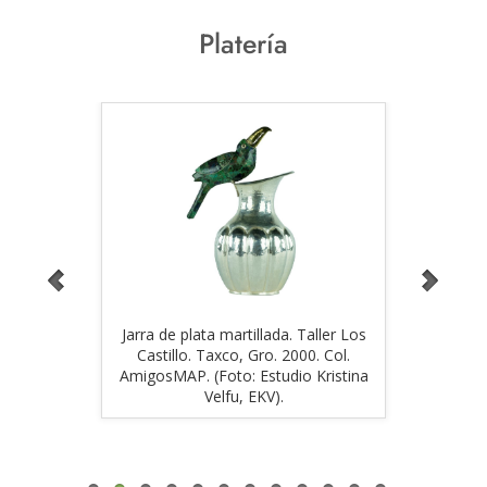
Platería
Orfebres.
Jarra de plata martillada. Taller Los
Taza de 
e Hermand
Castillo. Taxco, Gro. 2000. Col.
proced
V).
AmigosMAP. (Foto: Estudio Kristina
Rodrigo
Velfu, EKV).