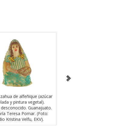
zahua de alfeñique (azúcar
Molcajete de alfeñique. Artesana
ada y pintura vegetal).
Esperanza Frausto Rangel. León,
 desconocido. Guanajuato.
Gto. 2008. Donante Instituto Cultur
ría Teresa Pomar. (Foto:
de León, Gto. Col. AmigosMAP.
io Kristina Velfu, EKV).
(Foto: EKV).