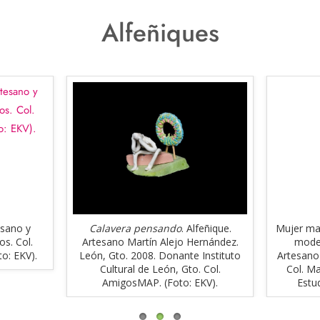
Alfeñiques
esano y
Calavera pensando
. Alfeñique.
Mujer ma
s. Col.
Artesano Martín Alejo Hernández.
model
o: EKV).
León, Gto. 2008. Donante Instituto
Artesano
Cultural de León, Gto. Col.
Col. Ma
AmigosMAP. (Foto: EKV).
Estud