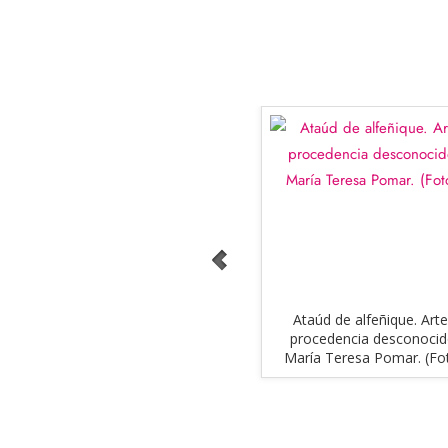
Parroquia de Taxco
. Alfeñique.
Ataúd de alfeñique. Art
Artesana Marithé de Alvarado.
procedencia desconocido
CDMX. 2009. Col. MAP. (Foto: EKV).
María Teresa Pomar. (Fot