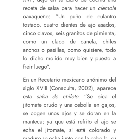
receta de salsa para hacer un
clemole
oaxaqueño: “Un puño de culantro
tostado, cuatro dientes de ajo asados,
cinco clavos, seis granitos de pimienta,
como un claco de canela, chiles
anchos o pasillas, como quisiere, todo
lo dicho molido muy bien y puesto a
freir luego”.
En un Recetario mexicano anónimo del
siglo XVIII (Conaculta, 2002), aparece
esta
salsa de chilote
: “Se pica el
jitomate crudo y una cebolla en gajos,
se cogen unos ajos y se doran en la
manteca; ya que está refrito el ajo se
echa el jitomate, si está colorado y
maduro se echa junto con la cebolla, su