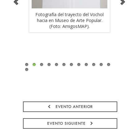
el Vochol
Fotografía del trayecto del Vochol
Fotograf
Popular.
hacia en Museo de Arte Popular.
hacia e
).
(Foto: AmigosMAP).
(
EVENTO ANTERIOR
EVENTO SIGUIENTE