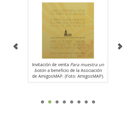
uestra un
Invitación de venta
Para muestra un
Venta
sociación
botón
a beneficio de la Asociación
benef
igosMAP).
de AmigosMAP. (Foto: AmigosMAP).
AmigosM