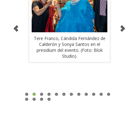
dez en el
Tere Franco, Cándida Fernández de
Franc
oto: Blok
Calderón y Sonya Santos en el
Mercedes
presidium del evento. (Foto: Blok
en e
Studio).
Fernánde