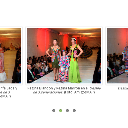
Ninfa Sada y
Regina Blandón y Regina Marrón en el
Desfile
Desfil
le de 3
de 3 generaciones
. (Foto: AmigosMAP).
osMAP).