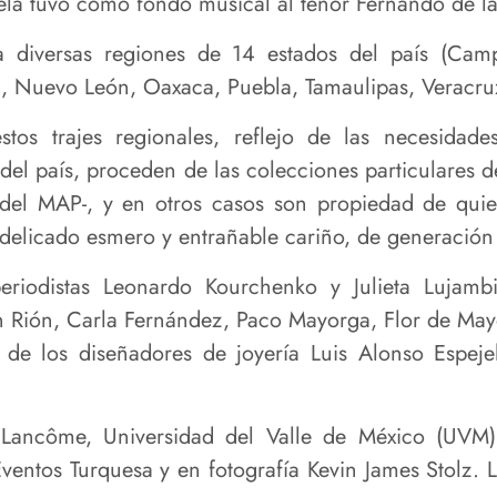
rela tuvo como fondo musical al tenor Fernando de l
a diversas regiones de 14 estados del país (Ca
n, Nuevo León, Oaxaca, Puebla, Tamaulipas, Veracruz
 trajes regionales, reflejo de las necesidades, 
del país, proceden de las colecciones particulares de
 del MAP-, y en otros casos son propiedad de quie
 delicado esmero y entrañable cariño, de generación
eriodistas Leonardo Kourchenko y Julieta Lujamb
 Rión, Carla Fernández, Paco Mayorga, Flor de Ma
o de los diseñadores de joyería Luis Alonso Espe
, Lancôme, Universidad del Valle de México (UVM
Eventos Turquesa y en fotografía Kevin James Stolz.