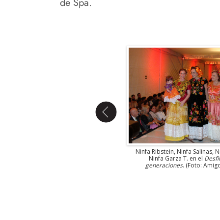
de Spa.
Desfile de 3 generaciones
. (Foto:
Ninfa Ribstein, Ninfa Salinas, 
AmigosMAP).
Ninfa Garza T. en el
Desfi
generaciones
. (Foto: Amig