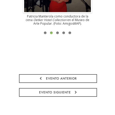
el Museo de
Patricia Manterola como conductora de la
Carlos Fuen
osMAP).
cena
Oetker Hotel Collection
en el Museo de
la cena
Oetk
Arte Popular. (Foto: AmigosMAP).
de Arte
EVENTO ANTERIOR
EVENTO SIGUIENTE